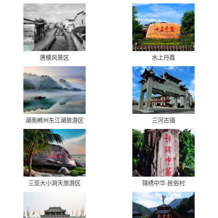
唐模风景区
水上丹霞
湖南郴州东江湖旅游区
三河古镇
三亚大小洞天旅游区
锦绣中华·民俗村