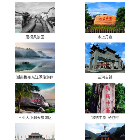
唐模风景区
水上丹霞
湖南郴州东江湖旅游区
三河古镇
三亚大小洞天旅游区
锦绣中华·民俗村