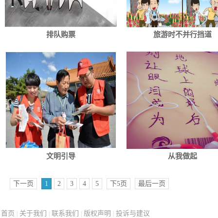
排队购票
旅游时不并行挡道
文明引导
从我做起
下一页
1
2
3
4
5
下5页
最后一页
首页
关于我们
联系我们
版权声明
投诉与建议
|
|
|
|