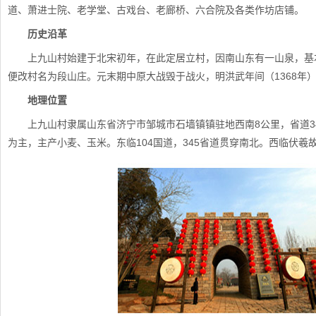
道、萧进士院、老学堂、古戏台、老廊桥、六合院及各类作坊店铺。
历史沿革
上九山村始建于北宋初年，在此定居立村，因南山东有一山泉，基
便改村名为段山庄。元末期中原大战毁于战火，明洪武年间（1368年
地理位置
上九山村隶属山东省济宁市邹城市石墙镇镇驻地西南8公里，省道345
为主，主产小麦、玉米。东临104国道，345省道贯穿南北。西临伏羲故