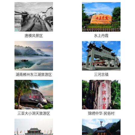
唐模风景区
水上丹霞
湖南郴州东江湖旅游区
三河古镇
三亚大小洞天旅游区
锦绣中华·民俗村