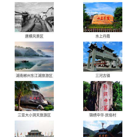
唐模风景区
水上丹霞
湖南郴州东江湖旅游区
三河古镇
三亚大小洞天旅游区
锦绣中华·民俗村