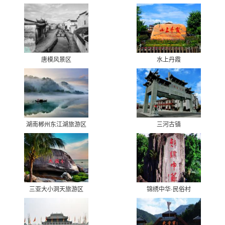
唐模风景区
水上丹霞
湖南郴州东江湖旅游区
三河古镇
三亚大小洞天旅游区
锦绣中华·民俗村