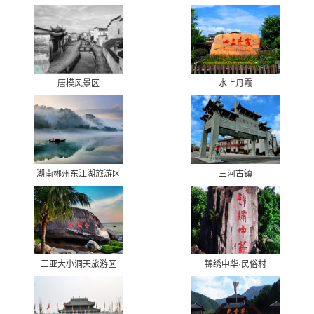
唐模风景区
水上丹霞
湖南郴州东江湖旅游区
三河古镇
三亚大小洞天旅游区
锦绣中华·民俗村