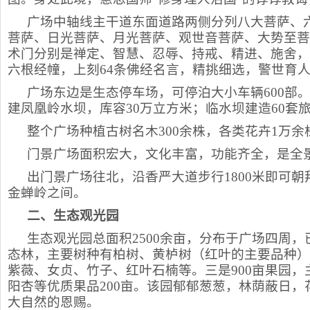
广场中轴线主干道东面道路两侧分列八大菩萨、
菩萨、日光菩萨、月光菩萨、观世音菩萨、大势至菩
术门分别是禅定、智慧、忍辱、持戒、精进、施舍，
六根经幢，上刻64条佛经名言，精挑细选，警世育
广场东边是生态停车场，可停泊大小车辆600部
建凤凰岭水坝，库容30万立方米；临水坝建造60套
整个广场种植古树名木300余株，各类花卉1万
门景广场面积宏大，文化丰富，功能齐全，是全
出门景广场往北，沿香严大道步行1800米即可
金蝉岭之间。
二、生态观光园
生态观光园总面积2500余亩，分布于广场四周，已
态林，主要树种有柏树、黄栌树（红叶的主要品种）
紫薇、女贞、竹子、红叶石楠等。三是900亩果园，主
阳杏等优质果品200亩。该园郁郁葱葱，林荫蔽日
大自然的恩赐。