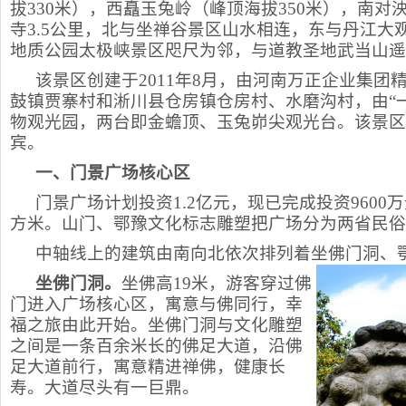
拔330米），西矗玉兔岭（峰顶海拔350米），南
寺3.5公里，北与坐禅谷景区山水相连，东与丹江
地质公园太极峡景区咫尺为邻，与道教圣地武当山遥
该景区创建于2011年8月，由河南万正企业集团
鼓镇贾寨村和淅川县仓房镇仓房村、水磨沟村，由“
物观光园，两台即金蟾顶、玉兔峁尖观光台。该景区将于
宾。
一、
门景广场核心区
门景广场计划投资1.2亿元，现已完成投资9600
方米。山门、鄂豫文化标志雕塑把广场分为两省民俗
中轴线上的建筑由南向北依次排列着坐佛门洞、
坐佛门洞。
坐佛高19米，游客穿过佛
门进入广场核心区，寓意与佛同行，幸
福之旅由此开始。坐佛门洞与文化雕塑
之间是一条百余米长的佛足大道，沿佛
足大道前行，寓意精进禅佛，健康长
寿。大道尽头有一巨鼎。