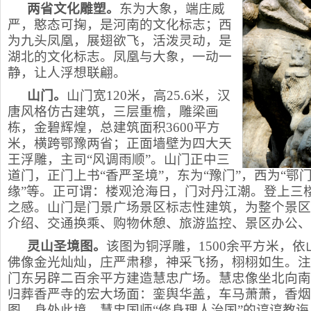
两省文化雕塑。
东为大象，端庄威
严，憨态可掬，是河南的文化标志；西
为九头凤凰，展翅欲飞，活泼灵动，是
湖北的文化标志。凤凰与大象，一动一
静，让人浮想联翩。
山门。
山门宽120米，高25.6米，汉
唐风格仿古建筑，三层重檐，雕梁画
栋，金碧辉煌，总建筑面积3600平方
米，横跨鄂豫两省；正面墙壁为四大天
王浮雕，主司“风调雨顺”。山门正中三
道门，正门上书“香严圣境”，东为“豫门”，西为“鄂
缘”等。正可谓：楼观沧海日，门对丹江潮。登上三
之感。山门是门景广场景区标志性建筑，为整个景区
介绍、交通换乘、购物休憩、旅游监控、景区办公、
灵山圣境图。
该图为铜浮雕，1500余平方米，
佛像金光灿灿，庄严肃穆，神采飞扬，栩栩如生。注
门东另辟二百余平方建造慧忠广场。慧忠像坐北向南
归葬香严寺的宏大场面：銮舆华盖，车马萧萧，香烟
图。身处此境，慧忠国师“修身理人治国”的谆谆教