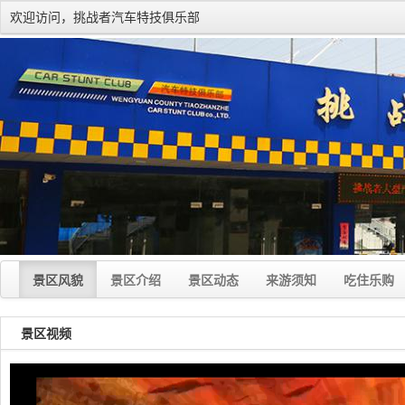
欢迎访问，挑战者汽车特技俱乐部
景区风貌
景区介绍
景区动态
来游须知
吃住乐购
景区视频