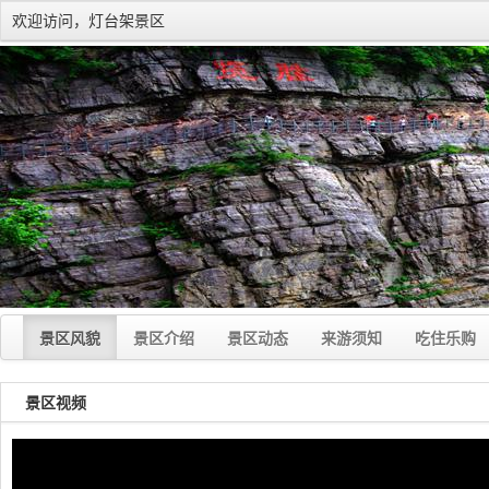
欢迎访问，灯台架景区
景区风貌
景区介绍
景区动态
来游须知
吃住乐购
景区视频