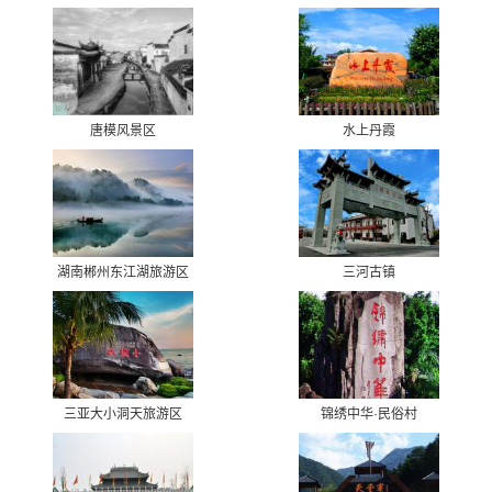
唐模风景区
水上丹霞
湖南郴州东江湖旅游区
三河古镇
三亚大小洞天旅游区
锦绣中华·民俗村