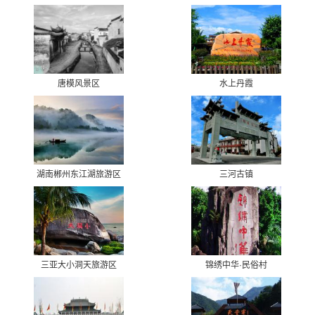
唐模风景区
水上丹霞
湖南郴州东江湖旅游区
三河古镇
三亚大小洞天旅游区
锦绣中华·民俗村