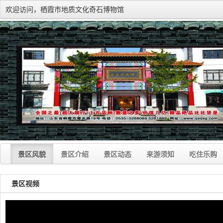
欢迎访问，栖霞市地质文化奇石博物馆
景区风貌
景区介绍
景区动态
来游须知
吃住乐购
景区视频