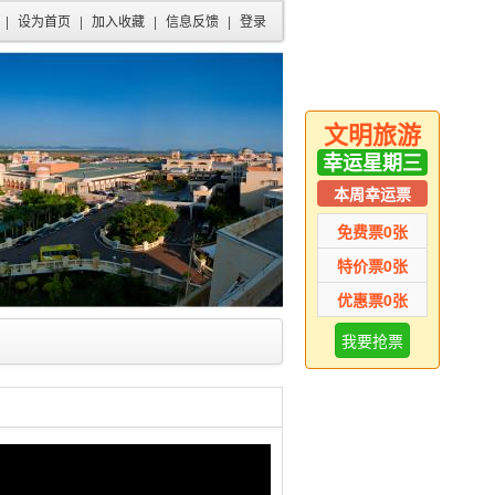
|
设为首页
|
加入收藏
|
信息反馈
|
登录
文明旅游
幸运星期三
本周幸运票
免费票
0
张
特价票
0
张
优惠票
0
张
我要抢票