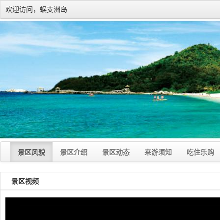
欢迎访问，蜈支洲岛
景区风貌
景区介绍
景区动态
来游须知
吃住乐购
景区视频