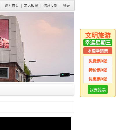
|
设为首页
|
加入收藏
|
信息反馈
|
登录
文明旅游
幸运星期三
本周幸运票
免费票
0
张
特价票
0
张
优惠票
0
张
我要抢票