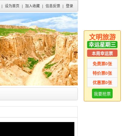
|
设为首页
|
加入收藏
|
信息反馈
|
登录
文明旅游
幸运星期三
本周幸运票
免费票
0
张
特价票
0
张
优惠票
0
张
我要抢票